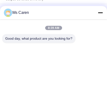
CG-8800 Corner Cutter Verde Fácil de operar para couro
Ms Caren
Tapete de mesa Cartão de visita Ficheiro de etiqueta
Notebook PVC Placa de alumínio
CG900F-A3 Manual Voucher Bills Capa Dura Livros Menus
8:39 AM
Álbuns de Fotos Revistas Máquina de Achatar 1 Ano de
Garantia Fácil
Good day, what product are you looking for?
Categorias populares
Todos
Máquina Do Gluer 
Máquina De 
Do Dobrador
Estratificação Do 
Filme
Máquina De 
Máquina Cortando 
Estratificação Da 
De Papel
Flauta
Máquina De Fazer 
Máquina De Corte 
De Saco De Papel
De Papel 
Automática
Máquina De 
Máquina Obrigatória 