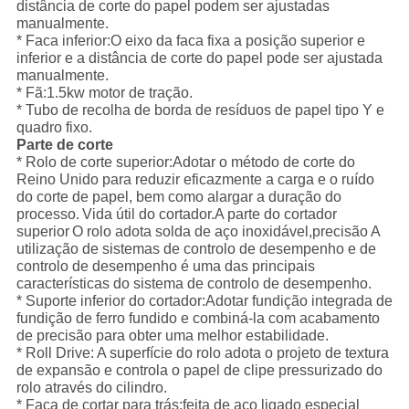
distância de corte do papel podem ser ajustadas
manualmente.
* Faca inferior:O eixo da faca fixa a posição superior e
inferior e a distância de corte do papel pode ser ajustada
manualmente.
* Fã:1.5kw motor de tração.
* Tubo de recolha de borda de resíduos de papel tipo Y e
quadro fixo.
Parte de corte
* Rolo de corte superior:Adotar o método de corte do
Reino Unido para reduzir eficazmente a carga e o ruído
do corte de papel, bem como alargar a duração do
processo.
Vida útil do cortador.A parte do cortador
superior
O rolo adota solda de aço inoxidável,precisão
A
utilização de sistemas de controlo de desempenho e de
controlo de desempenho é uma das principais
características do sistema de controlo de desempenho.
* Suporte inferior do cortador:Adotar fundição integrada de
fundição de ferro fundido e combiná-la com acabamento
de precisão para obter uma melhor estabilidade.
* Roll Drive: A superfície do rolo adota o projeto de textura
de expansão e controla o papel de clipe pressurizado do
rolo através do cilindro.
* Faca de cortar para trás:feita de aço ligado especial