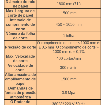
Diâmetro do rolo
1800 mm (71 ̊)
de papel
Max. Largura de
1500 mm
corte de papel
Intervalo de
comprimento de
450 ~ 1650 mm
corte
Número da folha
1 folha
de corte
O comprimento de corte ≤ 1000 mm é:
Precisão de corte
± 0,5 mm
O comprimento de corte >
1000 mm é: ± 0,1%
Max. Velocidade
400 cortes/min
de corte
Velocidade de
300 m/min
corte.
Altura máxima de
empilhamento de
1500 mm
papel
Demandas de
fontes de pressão
0.8 Mpa
atmosférica
O Poder do
380 V / 220 V 50 Hz