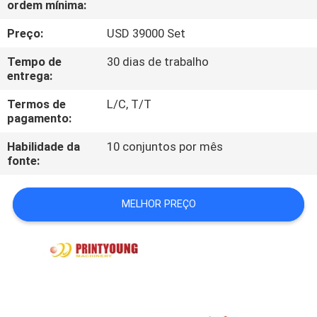
ordem mínima:
FÁBRICA
Preço:
USD 39000 Set
CONTROLE
Tempo de
30 dias de trabalho
DA
entrega:
QUALIDADE
Termos de
L/C, T/T
pagamento:
CONTACTE-
Habilidade da
10 conjuntos por mês
fonte:
NOS
MELHOR PREÇO
PEÇA
UMAS
CITAÇÕES
MAPA