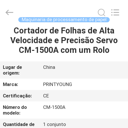
2026
Shanghai
Printyoung
International
Industry
Maquinaria de processamento de papel
Co.,Ltd.
All
Rights
Cortador de Folhas de Alta
CASA
Reserved.
Velocidade e Precisão Servo
PRODUTOS
CM-1500A com um Rolo
VÍDEOS
Lugar de
China
origem:
SOBRE
Marca:
PRINTYOUNG
NÓS
Certificação:
CE
Número do
CM-1500A
EXCURSÃO
modelo:
DA
Quantidade de
1 conjunto